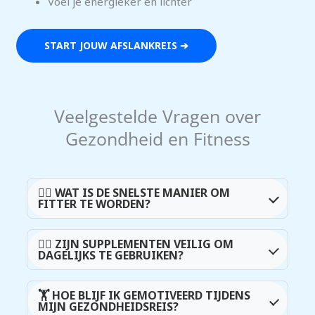
Voel je energieker en lichter
START JOUW AFSLANKREIS ➔
Veelgestelde Vragen over
Gezondheid en Fitness
🏋️‍♂️ WAT IS DE SNELSTE MANIER OM
FITTER TE WORDEN?
Een combinatie van gezonde voeding,
🏋️‍♀️ ZIJN SUPPLEMENTEN VEILIG OM
beweging en ondersteunende supplementen
DAGELIJKS TE GEBRUIKEN?
biedt de snelste en duurzaamste resultaten.
Ja, mits je kiest voor kwalitatieve
🏋️ HOE BLIJF IK GEMOTIVEERD TIJDENS
supplementen van betrouwbare bronnen en
MIJN GEZONDHEIDSREIS?
de aanbevolen doseringen volgt.